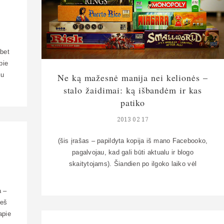
 bet
pie
iu
Ne ką mažesnė manija nei kelionės –
t jau
stalo žaidimai: ką išbandėm ir kas
patiko
 į
2013 02 17
ą,
(šis įrašas – papildyta kopija iš mano Facebooko,
pagalvojau, kad gali būti aktualu ir blogo
skaitytojams). Šiandien po ilgoko laiko vėl
nusipirkom rimtesnį stalo žaidimą – Tobago
(nukainavimas Prismoje suviliojo, žiema dar
a –
nesibaigė, su Ąžuolu jau galima susitarti ir
ieš
susiderėti, tai investicija atsipirks). Pridėjau prie
apie
kitų stalo žaidimų krūvos – graži piramidė, tai