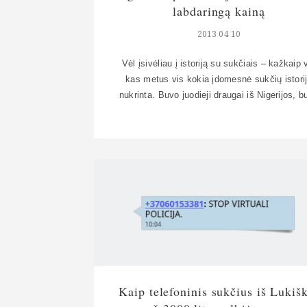
labdaringą kainą
2013 04 10
Vėl įsivėliau į istoriją su sukčiais – kažkaip 
kas metus vis kokia įdomesnė sukčių istori
nukrinta. Buvo juodieji draugai iš Nigerijos, b
SMS su kaliniais, dabar – lietuviškas kelion
verslas. Įdėjau aprašymą šįvakar į Faceboo
greit prasisuko, todėl nukopijuosiu ir čia, tiks 
kitų panašių istorijų. Atsargiai – žiūrėkit, k
mokate savo atostogų pinigus. […]
Kaip telefoninis sukčius iš Lukiš