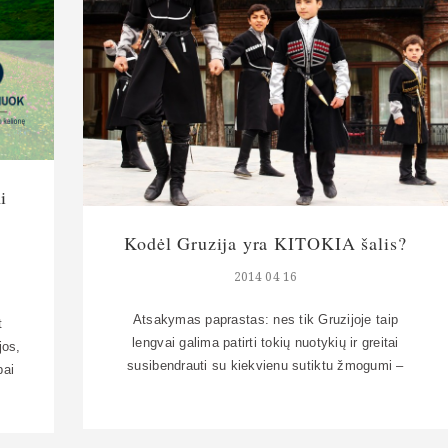
i
a
Kodėl Gruzija yra KITOKIA šalis?
2014 04 16
Atsakymas paprastas: nes tik Gruzijoje taip
t
lengvai galima patirti tokių nuotykių ir greitai
jos,
susibendrauti su kiekvienu sutiktu žmogumi –
bai
nesvarbu, tai taksistas ar pirties darbuotoja.
u
Toliau – padrikas pasakojimas ir kelios situacijos
r
iš paskutinės kelionės savaitgalį į Gruziją. Ir su
ūti