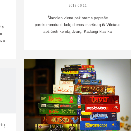
2013 06 11
Šiandien viena pažįstama paprašė
parekomenduoti kokį dienos maršrutą iš Vilniaus
vis
apžiūrėti keletą dvarų. Kadangi klasika
ja
(Panemunės kelias) netiko, Aukštaitijos šiaurinė
uvo
pusė buvo per toli, Žemaitija irgi, prisiminiau, kad
ių
kažkam esu atsakinėjęs į analogišką klausimą ir
ką,
siunčiau praktiškai sudarytą maršrutą po Širvintų
šalia
ir Ukmergės rajonų dvarus. Susiradau tą laišką
am
savo pašte, pagalvojau, kad tokia sukramtyta
informacija […]
kių