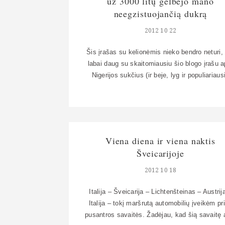
už 3000 litų gelbėjo mano
neegzistuojančią dukrą
2012 10 22
Šis įrašas su kelionėmis nieko bendro neturi,
labai daug su skaitomiausiu šio blogo įrašu a
Nigerijos sukčius (ir beje, lyg ir populiariaus
visoje lietuviškoje blogosferoje apskritai – ben
iš poko.lt duomenų sprendžiant). Todėl
susirašinėjimo nuotraukas pradžiai įkėlęs tik
savo FB profilį, sukeliu ir į blogą – bus į tem
tąkart su nigeriečiais smagus […]
Viena diena ir viena naktis
Šveicarijoje
2012 10 18
Italija – Šveicarija – Lichtenšteinas – Austrij
Italija – tokį maršrutą automobilių įveikėm pr
pusantros savaitės. Žadėjau, kad šią savaitę 