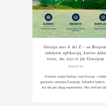
Gruzija nuo A iki Z – su Borjom
sukūrėm aplikaciją, kurios dėk
viens, du, trys ir jūs Gruzijoje
2014 03 26
Visiems nuolat kartoju, kad Gruzija – turbū
geriausia valstybė Europoje. Keliaukit lankyti 
kol dar per daug nepasikeitė. Nes keičiasi la
sparčiai, modernėja, gražėja, ir kartu mažia
autentikos lieka (miestuose, kaip Tbilisis a
Batumis). O ir gruzinų meilė lietuviams gali b