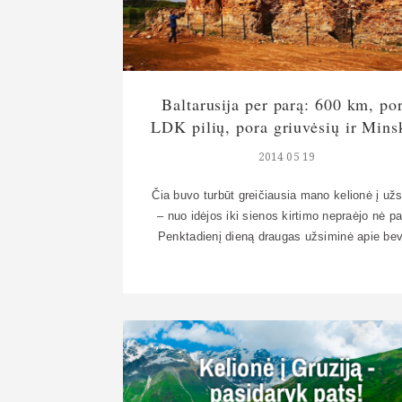
Baltarusija per parą: 600 km, po
LDK pilių, pora griuvėsių ir Mins
2014 05 19
Čia buvo turbūt greičiausia mano kelionė į užs
– nuo idėjos iki sienos kirtimo nepraėjo nė pa
Penktadienį dieną draugas užsiminė apie bev
režimą į Baltarusiją jei nusiperki ten vykstan
pasaulio ledo ritulio čempionato bilietą. Girdė
buvau, bet nesvarsčiau nuvykti, o dabar ga
greitai apsisprendžiau – geras šansas pamat
LDK pilis. Va tokias: Per penktadienį […]