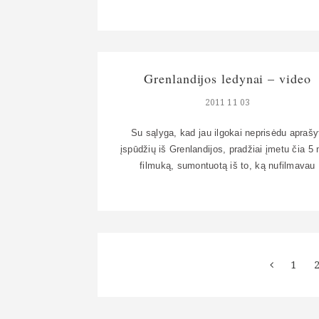
tai plačiau – čia kol kas vaizdai iš Šveicarij
Pasakoti nelabai yra net ką, Šveicarijoje vaiz
kalba patys už save. Buvom pusantros dienos
vieną naktį – pervažiavom nuo Italijos iki
Lichtenšteino. Mielai […]
Grenlandijos ledynai – video
2011 11 03
Su sąlyga, kad jau ilgokai neprisėdu aprašy
įspūdžių iš Grenlandijos, pradžiai įmetu čia 5 
filmuką, sumontuotą iš to, ką nufilmavau
Grenlandijos ledynuose. Vėliau bus ir teksto,
nuotraukų, labai daug informacijos prisirinkau,
net tingisi ją suvirškinti 🙂
1