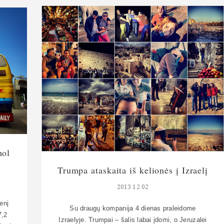
konkrečiomis istorijomis nesusijusios nuotraukos.
r
*** Nusileidžiam Kutaisio oro uoste, įsėdam pas
uviai
taksistą Georgį, įkalbėjusį mus […]
hol
Trumpa ataskaita iš kelionės į Izraelį
2013 12 02
enį
Su draugų kompanija 4 dienas praleidome
7,2
Izraelyje. Trumpai – šalis labai įdomi, o Jeruzalei