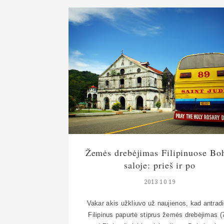
ne amžina – vyresni gruzinai ją grindžia da
tarybiniais laikais, kai tarnaujant Lietuvoje liet
[…]
Žemės drebėjimas Filipinuose Bo
saloje: prieš ir po
2013 10 19
Vakar akis užkliuvo už naujienos, kad antradi
Filipinus papurtė stiprus žemės drebėjimas (