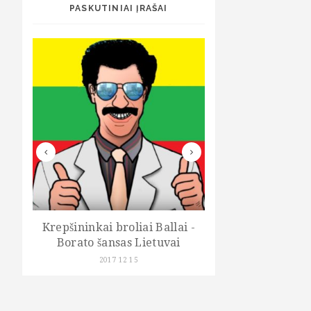
PASKUTINIAI ĮRAŠAI
Krepšininkai broliai Ballai -
Kelionių po Lietuv
Borato šansas Lietuvai
vaikams "Kel
Lietuvon.
2017 12 15
2017 06 22