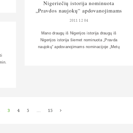
os.
Nigeriečių istorija nominuota
pagaliau padarysiu, […]
dai
„Pravdos naujokų“ apdovanojimams
 ir
2011 12 04
Mano draugų iš Nigerijos istorija draugų iš
Nigerijos istorija šiemet nominuota „Pravda
naujokų“ apdovanojimams nominacijoje „Metų
iniciatyva“. 162 milijonai nigeriečių jau įsitraukė ir
ti
balsuoja, jeigu norite prisijungti prie jų –
min.
balsavimą rasite čia:
http://www.pravda.lt/post/Rink_Naujokus_2011_Iniciaty
 ir
9440
 tai
2
3
4
5
…
15