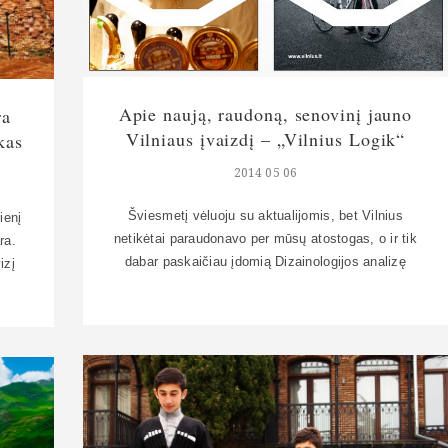
Apie naują, raudoną, senovinį jauno
ra
Vilniaus įvaizdį – „Vilnius Logik“
kas
2014 05 06
Šviesmetį vėluoju su aktualijomis, bet Vilnius
ienį
netikėtai paraudonavo per mūsų atostogas, o ir tik
ra.
dabar paskaičiau įdomią Dizainologijos analizę
izį
(http://goo.gl/O1u6PM), peržiūrėjau išsamiau
čio
ženklo pristatymo prezentaciją
jęs
(http://goo.gl/XYQwlA). Miestų ir šalių įvaizdžiai
na
man įdomūs dar nuo bakalaurinio rašymo laikų, tai
yti
čia įkišiu savo nuomonę. Šiaip man patinka, kai
bet kuris Lietuvos miestas kažką bando daryti su
savo […]