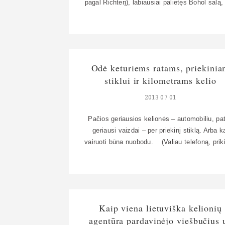
pagal Richterį), labiausiai palietęs Bohol salą, 
mums prieš ketverius metus pasirodė vien
įdomesnių visame Filipinų salyne – jei kas kla
dėl Filipinų, iki šiol ją rekomenduoju įtraukti
maršrutą. Šokoladinės kalvos, bažnyčios,
mažiausias pasaulyje primatas tarsieras
Odė keturiems ratams, priekini
(lietuviškai, berods, ilgakulnis – pasakojom 
stiklui ir kilometrams kelio
2013 07 01
Pačios geriausios kelionės – automobiliu, pa
geriausi vaizdai – per priekinį stiklą. Arba k
vairuoti būna nuobodu. (Valiau telefoną, prik
nagus prie photoshopo, ir gavosi toks kratin
Paspaudus didėja.)
Kaip viena lietuviška kelionių
agentūra pardavinėjo viešbučius 