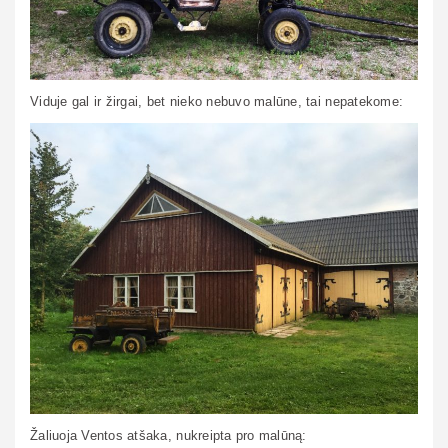
Viduje gal ir žirgai, bet nieko nebuvo malūne, tai nepatekome:
Žaliuoja Ventos atšaka, nukreipta pro malūną: