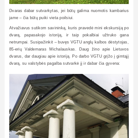
Dvaras dabar sutvarkytas, jei būtų galima nuomotis kambarius
jame – čia būtų puiki vieta poilsiui.
Atvažiavus sutikom savininką, kuris pravedė mini ekskursiją po
dvarą, papasakojo istoriją, ir taip pokalbiai užtruko gana
netrumpai. Susipažinkit – buvęs VGTU anglų kalbos dėstytojas,
85-erių Valdemaras Michalauskas. Daug žino apie Lietuvos
dvarus, dar daugiau apie istoriją. Po darbo VGTU grįžo į gimtąjį
dvarą, su valstybės pagalba sutvarkė jį ir dabar čia gyvena: