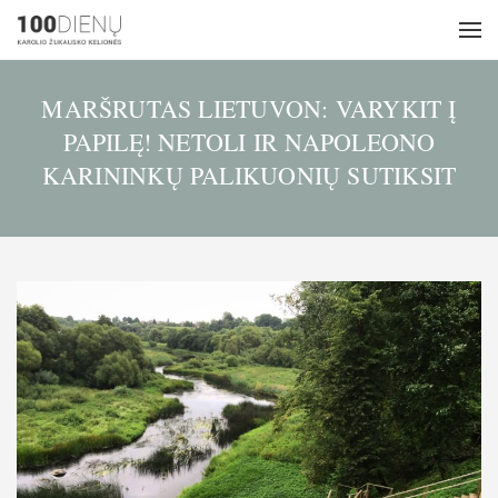
MARŠRUTAS LIETUVON: VARYKIT Į
PAPILĘ! NETOLI IR NAPOLEONO
KARININKŲ PALIKUONIŲ SUTIKSIT