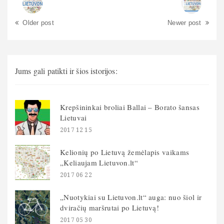
Older post
Newer post
Jums gali patikti ir šios istorijos:
Krepšininkai broliai Ballai – Borato šansas
Lietuvai
2017 12 15
Kelionių po Lietuvą žemėlapis vaikams
„Keliaujam Lietuvon.lt“
2017 06 22
„Nuotykiai su Lietuvon.lt“ auga: nuo šiol ir
dviračių maršrutai po Lietuvą!
2017 05 30