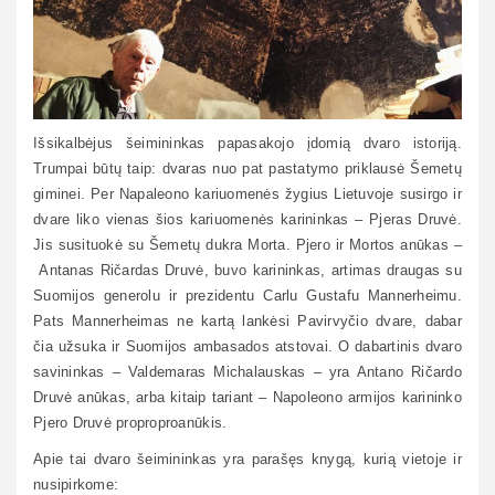
Išsikalbėjus šeimininkas papasakojo įdomią dvaro istoriją.
Trumpai būtų taip: dvaras nuo pat pastatymo priklausė Šemetų
giminei. Per Napaleono kariuomenės žygius Lietuvoje susirgo ir
dvare liko vienas šios kariuomenės karininkas – Pjeras Druvė.
Jis susituokė su Šemetų dukra Morta. Pjero ir Mortos anūkas –
Antanas Ričardas Druvė, buvo karininkas, artimas draugas su
Suomijos generolu ir prezidentu Carlu Gustafu Mannerheimu.
Pats Mannerheimas ne kartą lankėsi Pavirvyčio dvare, dabar
čia užsuka ir Suomijos ambasados atstovai. O dabartinis dvaro
savininkas – Valdemaras Michalauskas – yra Antano Ričardo
Druvė anūkas, arba kitaip tariant – Napoleono armijos karininko
Pjero Druvė proproproanūkis.
Apie tai dvaro šeimininkas yra parašęs knygą, kurią vietoje ir
nusipirkome: