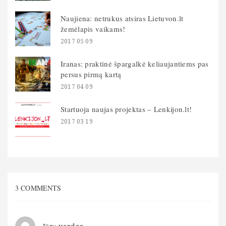
Naujiena: netrukus atsiras Lietuvon.lt
žemėlapis vaikams!
2017 05 09
Iranas: praktinė špargalkė keliaujantiems pas
persus pirmą kartą
2017 04 09
Startuoja naujas projektas – Lenkijon.lt!
2017 03 19
3 COMMENTS