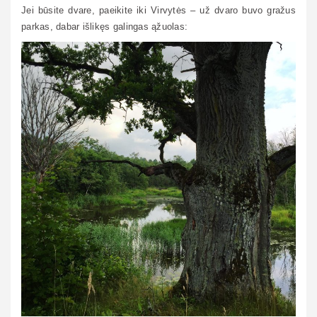
Jei būsite dvare, paeikite iki Virvytės – už dvaro buvo gražus
parkas, dabar išlikęs galingas ąžuolas: