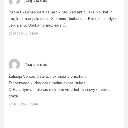
Jūsų vardas
Papilės kapinės garsios ne tik tuo, kad ant piliakalnio, bet ir
tuo, kad jose palaidotas Simonas Daukantas. Beje, miestelyje
veikia ir S. Daukanto muziejus 🙂
2016 08 04 at 21:09
Jūsų vardas
Žaliuoja Ventos atšaka, nukreipta pro malūna
Tai senvage,kurios deka maluo girnos sukosi.
O Papartynes malunas elektrine virto,bet ten nuvykti verta
grazu
2016 08 30 at 23:00