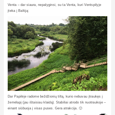
Venta – dar siaura, nepalyginsi, su ta Venta, kuri Ventspilyje
įteka į Baltiją:
Dar Papilėje radome beždžionių tiltą, kurio nebuvau įtraukęs į
žemėlapį (jau ištaisiau klaidą). Stabiliai atrodo tik nuotraukoje –
einant siūbuoja į visas puses. Gera atrakcija. 🙂