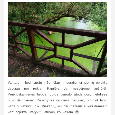
Va taip – bedi pirštu į žemėlapį ir pusdieniui įdomių objektų
daugiau nei reikia. Papilėje dar nespėjome apžiūrėti
Penkiolikamienės liepos, Juros periodo atodangos, netoliese
buvo dar vienas, Papartynės vandens malūnas, o turint laiko
verta nuvažiuoti ir iki Viekšnių, kur dar mažiausiai keli dėmesio
verti objektai. Varykit Lietuvon, kol vasara. 🙂