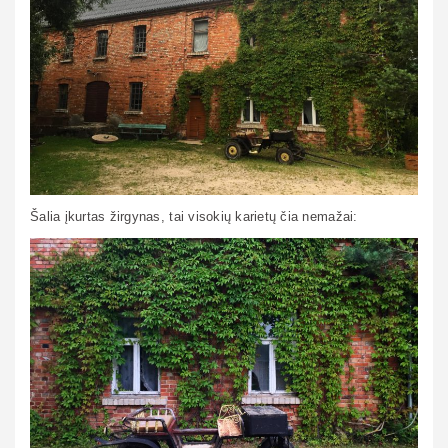
Šalia įkurtas žirgynas, tai visokių karietų čia nemažai: