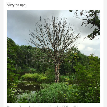
Virvytės upė: