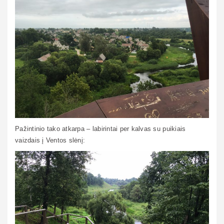
Pažintinio tako atkarpa – labirintai per kalvas su puikiais
vaizdais į Ventos slėnį: