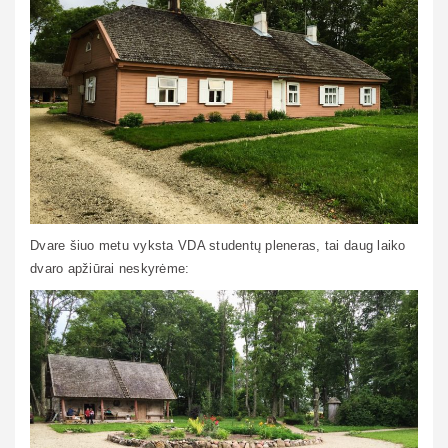
Dvare šiuo metu vyksta VDA studentų pleneras, tai daug laiko
dvaro apžiūrai neskyrėme: