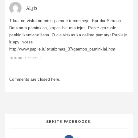
Algis
Tikrai ne viska autorius pamate ir paminejo. Kur dar Simono
Daukanto paminklas, kapas bei muziejus. Parke grazuole
penkiolikamiene liepa. O cia viskas ka galima pamatyt Papileje
ir apylinkese
http://www.papile.lt/lt/turizmas_37/gamtos_paminklai.html
2016 08 31 at 22:57
Comments are closed here.
SEKITE FACEBOOKE: