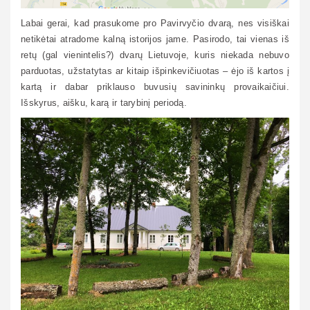
Labai gerai, kad prasukome pro Pavirvyčio dvarą, nes visiškai
netikėtai atradome kalną istorijos jame. Pasirodo, tai vienas iš
retų (gal vienintelis?) dvarų Lietuvoje, kuris niekada nebuvo
parduotas, užstatytas ar kitaip išpinkevičiuotas – ėjo iš kartos į
kartą ir dabar priklauso buvusių savininkų provaikaičiui.
Išskyrus, aišku, karą ir tarybinį periodą.