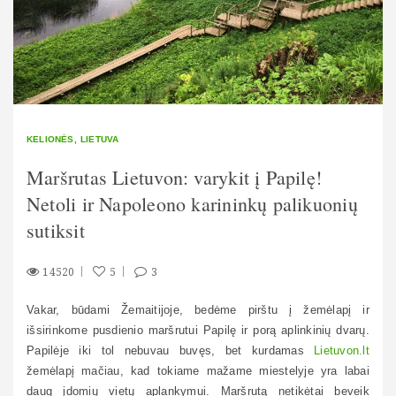
KELIONĖS
LIETUVA
Maršrutas Lietuvon: varykit į Papilę!
Netoli ir Napoleono karininkų palikuonių
sutiksit
14520
5
3
Vakar, būdami Žemaitijoje, bedėme pirštu į žemėlapį ir
išsirinkome pusdienio maršrutui Papilę ir porą aplinkinių dvarų.
Papilėje iki tol nebuvau buvęs, bet kurdamas
Lietuvon.lt
žemėlapį mačiau, kad tokiame mažame miestelyje yra labai
daug įdomių vietų aplankymui. Maršrutą netikėtai beveik