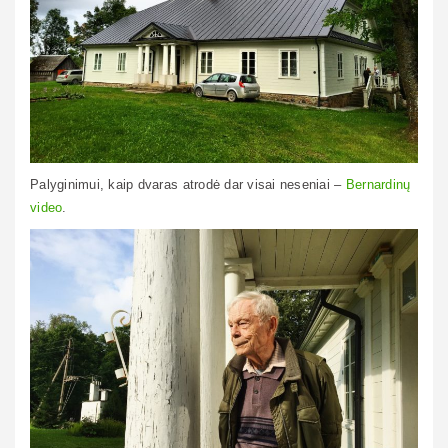
Palyginimui, kaip dvaras atrodė dar visai neseniai –
Bernardinų
video
.