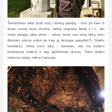
Šeimininkas leido įkišti nosį į keletą patalpų – nors po karo iš
dvaro viskas buvo išvežta, nelikę originalių baldų ir t.t., bet
viena patalpa labai įdomi – vidury dvaro nuo senų laikų stovi
dūminės pirkios erdvė (ar kaip ją teisingai pavadinti?). Didelis
kambarys, vietoj kurio lubų – kaminas, nes čia būdavo
kūrenamos malkos ir taip apšildomas dvaras. Tokio didelio
nebuvau matęs niekur Lietuvoje.