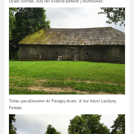
Dvaro svirnas, kurį net svarstė perkelti į Rumšiškes:
Toliau pavažiavome iki Paragių dvaro, iš kur kilusi Lazdynų
Pelėda: