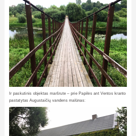
Ir paskutinis objektas maršrute – prie Papilės ant Ventos kranto
pastatytas Augustaičių vandens malūnas: