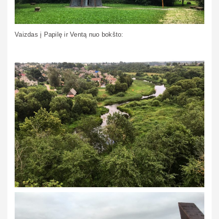
Vaizdas į Papilę ir Ventą nuo bokšto: