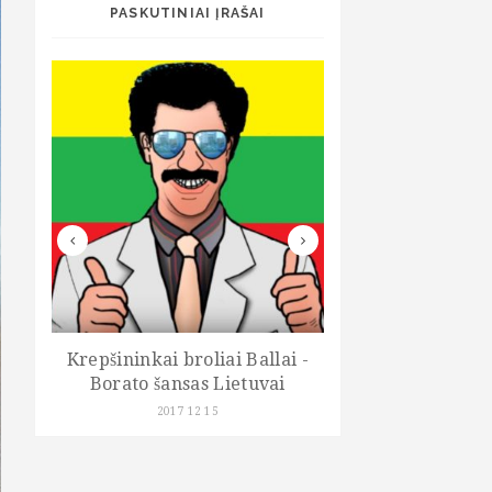
PASKUTINIAI ĮRAŠAI
Krepšininkai broliai Ballai -
Kelionių po Lietuv
Borato šansas Lietuvai
vaikams "Kel
Lietuvon.
2017 12 15
2017 06 22