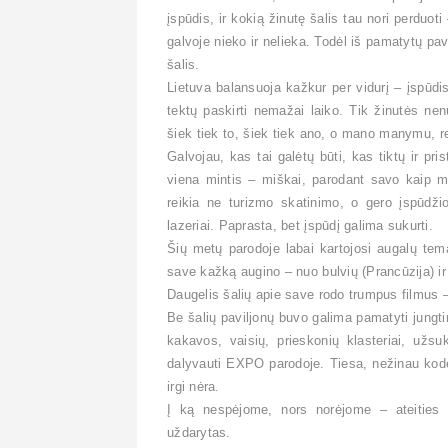
įspūdis, ir kokią žinutę šalis tau nori perduoti
galvoje nieko ir nelieka. Todėl iš pamatytų pavi
šalis.
Lietuva balansuoja kažkur per vidurį – įspūdis
tektų paskirti nemažai laiko. Tik žinutės n
šiek tiek to, šiek tiek ano, o mano manymu, reik
Galvojau, kas tai galėtų būti, kas tiktų ir pri
viena mintis – miškai, parodant savo kaip mi
reikia ne turizmo skatinimo, o gero įspūdži
lazeriai. Paprasta, bet įspūdį galima sukurti.
Šių metų parodoje labai kartojosi augalų tem
save kažką augino – nuo bulvių (Prancūzija) ir da
Daugelis šalių apie save rodo trumpus filmus 
Be šalių paviljonų buvo galima pamatyti jungti
kakavos, vaisių, prieskonių klasteriai, užs
dalyvauti EXPO parodoje. Tiesa, nežinau kod
irgi nėra.
Į ką nespėjome, nors norėjome – ateities p
uždarytas.