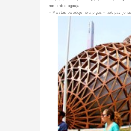
metu atostogauja.
– Maistas parodoje nėra pigus – tiek paviljon