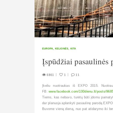
EUROPA
KELIONĖS
KITA
Įspūdžiai pasaulinė
6861
1
11
Įkeliu nuotraukas iš EXPO 2015. Nuotrau
FB:
www.facebook.com/100dienu.lt/posts/96
Tiems, kas nebuvo, turėtų būti įdomu pamatyti
dar planuoja aplankyti pasaulinę parodą EXPO 
Buvome vieną dieną, nuo pat atidarymo iki be