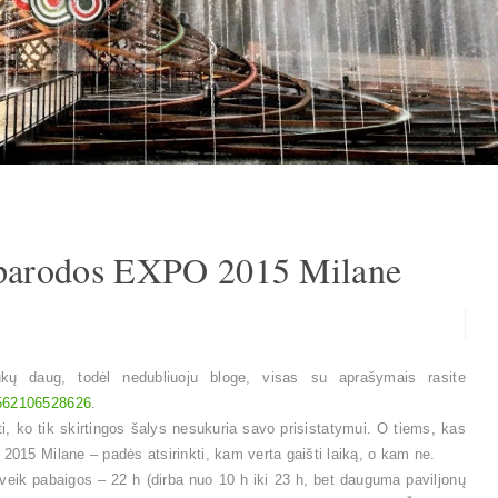
s parodos EXPO 2015 Milane
kų daug, todėl nedubliuoju bloge, visas su aprašymais rasite
8562106528626
.
, ko tik skirtingos šalys nesukuria savo prisistatymui. O tiems, kas
2015 Milane – padės atsirinkti, kam verta gaišti laiką, o kam ne.
veik pabaigos – 22 h (dirba nuo 10 h iki 23 h, bet dauguma paviljonų