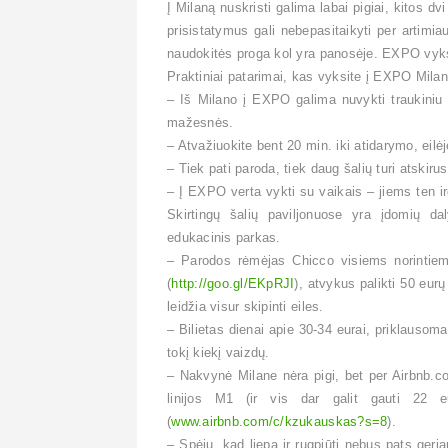
Į Milaną nuskristi galima labai pigiai, kitos 
prisistatymus gali nebepasitaikyti per artim
naudokitės proga kol yra panosėje. EXPO vykst
Praktiniai patarimai, kas vyksite į EXPO Milan
– Iš Milano į EXPO galima nuvykti traukiniu a
mažesnės.
– Atvažiuokite bent 20 min. iki atidarymo, eilėj
– Tiek pati paroda, tiek daug šalių turi atskiru
– Į EXPO verta vykti su vaikais – jiems ten i
Skirtingų šalių paviljonuose yra įdomių d
edukacinis parkas.
– Parodos rėmėjas Chicco visiems norintiems 
(
http://goo.gl/EKpRJI
), atvykus palikti 50 eurų
leidžia visur skipinti eiles.
– Bilietas dienai apie 30-34 eurai, priklauso
tokį kiekį vaizdų.
– Nakvynė Milane nėra pigi, bet per Airbnb.co
linijos M1 (ir vis dar galit gauti 22 
(
www.airbnb.com/c/kzukauskas?s=8
).
– Spėju, kad liepą ir rugpjūtį nebus pats geri