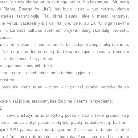
eras. Vienoje vietoje krūva skirtingų kultūrų ir prisistatymų. Šių metų
Planet, Energy for Life”), bet buvo visko – nuo maisto, vietoje
teities technologijų. Tai tikrai žiauriai didelio masto renginys,
ne veltui, pažiūrėti yra į ką. Italijoje, beje, su EXPO organizavimu
9 m. Europos kultūros sostinės“ projektu: daug skandalų, protestų,
vaisiai.
dviem vaikais, iš vienos pusės tai padėjo išvengti eilių (vežimas
), iš kitos pusės, lėtino tempą, tai tikrai nespėjome pusės ar trečdalio
mkite dvi dienas, bus pats tas.
s pagal paviljonus būtų toks:
 meno centrą su moderniausiomis technologijomis.
tmosferą.
asirinko vieną temą – bites – ir per tai įdomiai perteikė šalies
sukūrė visai įdomų atsakomybės žaidimą visiems lankytojams.
FB
.
ti į savo pristatymus iš lankytojų pusės – kad ir tokie grandai kaip
ljonus, tačiau viduje padaro šiokį tokį jovalą, sudeda viską, ką turi –
tojai EXPO parodai paskiria daugiau nei 2-3 dienas, o dauguma turbūt
i apžiūrėti tenka tik minutės ar pusvalandžiai. Labai svarbus pirmas