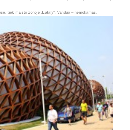
uose, tiek maisto zonoje „Eataly“. Vanduo – nemokamas.