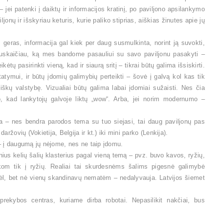
 – jei patenki į daiktų ir informacijos kratinį, po paviljono apsilankymo
ljonų ir išskyriau keturis, kurie paliko stiprias, aiškias žinutes apie jų
 geras, informacija gal kiek per daug susmulkinta, norint ją suvokti,
enuskaičiau, ką mes bandome pasauliui su savo paviljonu pasakyti –
ėtų pasirinkti vieną, kad ir siaurą sritį – tikrai būtų galima išsiskirti.
statymui, ir būtų įdomių galimybių perteikti – šovė į galvą kol kas tik
škų valstybę. Vizualiai būtų galima labai įdomiai sužaisti. Nes čia
o, kad lankytojų galvoje liktų „wow“. Arba, jei norim modernumo –
a – nes bendra parodos tema su tuo siejasi, tai daug paviljonų pas
ržovių (Vokietija, Belgija ir kt.) iki mini parko (Lenkija).
– į daugumą jų nėjome, nes ne taip įdomu.
nius kelių šalių klasterius pagal vieną temą – pvz. buvo kavos, ryžių,
ukom tik į ryžių. Realiai tai skurdesnėms šalims pigesnė galimybė
ėl, bet nė vienų skandinavų nematėm – nedalyvauja. Latvijos šiemet
rekybos centras, kuriame dirba robotai. Nepasilikit nakčiai, bus