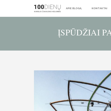
APIE BLOGĄ
KONTAKTAI
ĮSPŪDŽIAI P