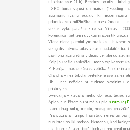
užsidaro apie 21 h). Bendras įspūdis – labai g
EXPO tema siejosi su maistu (“Feeding the 
auginamų įvairių augalų iki moderniausių a
pritraukiantis milžiniškas mases žmonių – ir 
viskas vyko panašiai kaip su „Vilnius – 200
korupcijos, bet ten nuvykus matosi tik gražūs 
Viena diena parodai yra mažoka – buvome su 
visagalis, atveria eiles visur, naudokitės tuo:
paviljonų apžiūrėti iš vidaus. Jei planuojate, i
Kaip jau rašiau anksčiau, mano top ketvertuka
P. Korėja – nes sukūrė savotišką šiuolaikinio
Olandija – nes tobulai perteikė laisvą šalies a
UK – nes nežaidė su turizmo skatinimu, o p
pristatymą.
Šveicarija – vizualiai nieko įdomaus, tačiau 
Apie visus išsamiau surašiau prie
nuotraukų 
Labai daug šalių, atrodo, nesugeba pasižiūrė
Prancūzija ar Kinija. Pasistato nerealius pavi
nuo istorijos iki maisto. Nemanau, kad lanky
tik dienai užsuka, todėl kiekvienam paviljonu